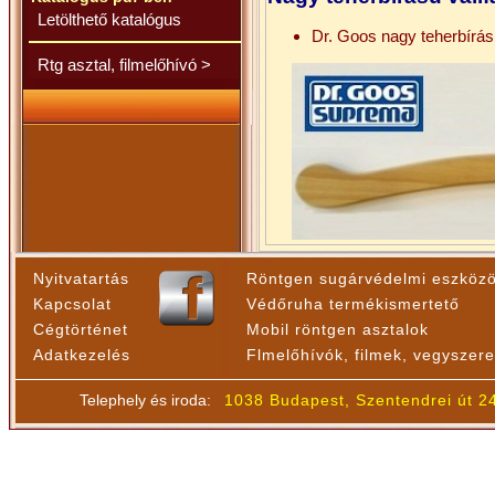
Letölthető katalógus
Dr. Goos nagy teherbírású
Rtg asztal, filmelőhívó >
Nyitvatartás
Röntgen sugárvédelmi eszköz
Kapcsolat
Védőruha termékismertető
Cégtörténet
Mobil röntgen asztalok
Adatkezelés
Flmelőhívók, filmek, vegyszer
Telephely és iroda:
1038 Budapest, Szentendrei út 2