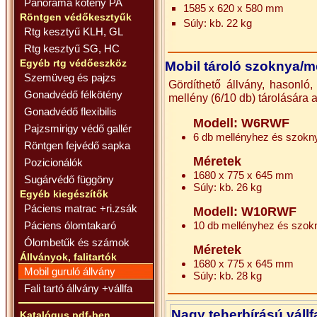
Panoráma kötény PA
1585 x 620 x 580 mm
Röntgen védőkesztyűk
Súly: kb. 22 kg
Rtg kesztyű KLH, GL
Rtg kesztyű SG, HC
Egyéb rtg védőeszköz
Mobil tároló szoknya/m
Szemüveg és pajzs
Gördíthető állvány, hasonló
Gonadvédő félkötény
mellény (6/10 db) tárolására 
Gonadvédő flexibilis
Modell: W6RWF
Pajzsmirigy védő gallér
6 db mellényhez és szokn
Röntgen fejvédő sapka
Méretek
Pozicionálók
1680 x 775 x 645 mm
Sugárvédő függöny
Súly: kb. 26 kg
Egyéb kiegészítők
Páciens matrac +ri.zsák
Modell: W10RWF
Páciens ólomtakaró
10 db mellényhez és szo
Ólombetűk és számok
Méretek
Állványok, falitartók
1680 x 775 x 645 mm
Mobil guruló állvány
Súly: kb. 28 kg
Fali tartó állvány +vállfa
Nagy teherbírású vállf
Katalógus pdf-ben