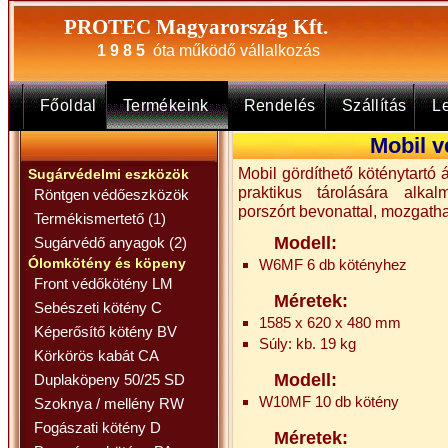
PROTEC Magyarország Kft.
1 9 8 5
óta működő vállalkozás
Főoldal
Termékeink
Rendelés
Szállítás
Le
Mobil v
Mobil gördíthető köténytartó 
Sugárvédelmi eszközök
praktikus tárolására alkalm
Röntgen védőeszközök
porszórt bevonattal, mozgath
Termékismertető (1)
Modell:
Sugárvédő anyagok (2)
Ólomkötény és köpeny
W6MF 6 db kötényhez
Front védőkötény LM
Méretek:
Sebészeti kötény C
1585 x 620 x 480 mm
Képerősítő kötény BV
Súly: kb. 19 kg
Körkörös kabát CA
Modell:
Duplaköpeny 50/25 SD
W10MF 10 db kötény
Szoknya / mellény RW
Fogászati kötény D
Méretek: