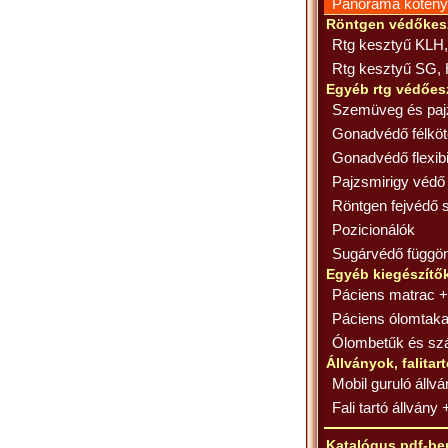
Panoráma kötény
Röntgen védőkes
Rtg kesztyű KLH
Rtg kesztyű SG,
Egyéb rtg védőes
Szemüveg és paj
Gonadvédő félkö
Gonadvédő flexibi
Pajzsmirigy védő 
Röntgen fejvédő 
Pozicionálók
Sugárvédő függö
Egyéb kiegészítő
Páciens matrac +
Páciens ólomtaka
Ólombetűk és s
Állványok, falitar
Mobil guruló állv
Fali tartó állvány 
Katalógus pdf-be