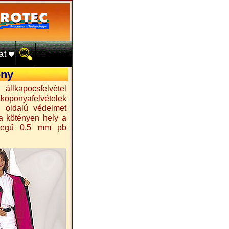
lat
ény
lkapocsfelvétel
oponyafelvételek
n oldalú védelmet
a kötényen hely a
étegű 0,5 mm pb