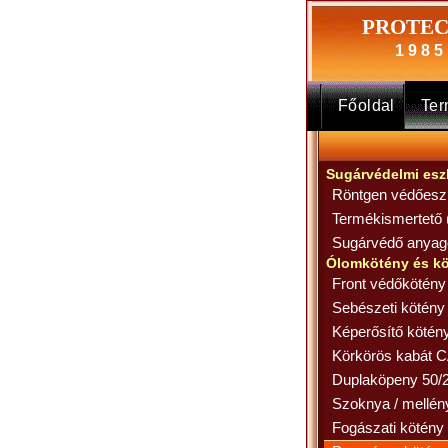
PROTEC 
1 9 8 5
Főoldal
Te
Sugárvédelmi es
Röntgen védőes
Termékismertető 
Sugárvédő anyag
Ólomkötény és k
Front védőkötén
Sebészeti kötény
Képerősítő kötén
Körkörös kabát 
Duplaköpeny 50/
Szoknya / mellé
Fogászati kötény