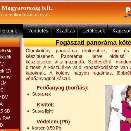
Magyarország Kft.
óta működő vállalkozás
rmékeink
Rendelés
Szállítás
Letöltések
Kapcso
Fogászati panoráma köt
Ólomkötény panoráma röntgenhez, fog és ál
zközök
készítéséhez. Panoráma, illetve oldalsó k
zközök
készítésekor alkalmazandó. Széleskörű, minde
(1)
biztosít. A készülékre való kapaszkodáshoz van 
ok (2)
karoknak. A kötény nagyon rugalmas, többr
öpeny
védőanyagból készül.
y LM
Fedőanyag (borítás):
 C
Supra-tex
y BV
CA
Kivitel:
25 SD
Supra-light
ny RW
Védelem (Pb)
 D
körben 0,50 Pb