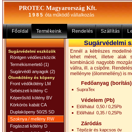
PROTEC Magyarország Kft.
1 9 8 5
óta működő vállalkozás
Főoldal
Termékeink
Rendelés
Szállítás
Le
Sugárvédelmi s
Ennél a kétrészes modellné
Sugárvédelmi eszközök
lehet méret, illetve alak 
Röntgen védőeszközök
kombináció nagyobb mozgáste
Termékismertető (1)
vállra, ill. a csípőre. Rendel
Sugárvédő anyagok (2)
mellényre (ólommellény) is m
Ólomkötény és köpeny
Fedőanyag (borítás)
Front védőkötény LM
SupraTex
Sebészeti kötény C
Képerősítő kötény BV
Védelem (Pb)
Körkörös kabát CA
Elől/hátul 0,50 / 0,25Pb
Duplaköpeny 50/25 SD
Elől/hátul 0,35 / 0,25Pb
Szoknya / mellény RW
Záródás
Fogászati kötény D
Tépőzár és kapcsos öv