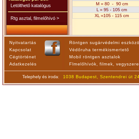
M = 80 - 90 cm
Letölthető katalógus
L = 95 - 105 cm
XL =105 - 115 cm
Rtg asztal, filmelőhívó >
Nyitvatartás
Röntgen sugárvédelmi eszköz
Kapcsolat
Védőruha termékismertető
Cégtörténet
Mobil röntgen asztalok
Adatkezelés
Flmelőhívók, filmek, vegyszer
Telephely és iroda:
1038 Budapest, Szentendrei út 2