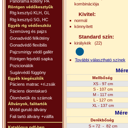
Panoráma kötény PA
kombinációja
Röntgen védőkesztyűk
Rtg kesztyű KLH, GL
Kivitel:
Rtg kesztyű SG, HC
normál
Egyéb rtg védőeszköz
könnyített
Szemüveg és pajzs
Standard szín:
Gonadvédő félkötény
királykék (22)
Gonadvédő flexibilis
Pajzsmirigy védő gallér
Röntgen fejvédő sapka
További választható színek
Pozicionálók
Mére
Sugárvédő függöny
Mellbőség
Egyéb kiegészítők
XS - 97 cm
Páciens matrac +ri.zsák
S - 107 cm
Páciens ólomtakaró
M - 117 cm
Ólombetűk és számok
L - 127 cm
Állványok, falitartók
XL - 137 cm
Mobil guruló állvány
Mére
Fali tartó állvány +vállfa
Derékbőség
S = 72 - 82 cm
Katalógus pdf-ben