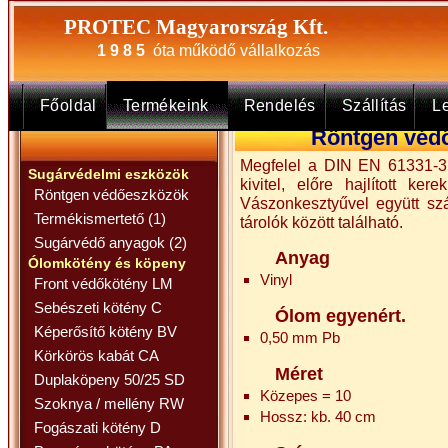
PROTEC Magyarország Kft.
1 9 8 5
óta működő vállalkozás
Főoldal
Termékeink
Rendelés
Szállítás
Le
Röntgen védő
Megfelel a DIN EN 61331-3 
Sugárvédelmi eszközök
kivitel, előre hajlított ker
Röntgen védőeszközök
Vászonkesztyűvel együtt szá
Termékismertető (1)
tárolók között található.
Sugárvédő anyagok (2)
Anyag
Ólomkötény és köpeny
Vinyl
Front védőkötény LM
Sebészeti kötény C
Ólom egyenért.
Képerősítő kötény BV
0,50 mm Pb
Körkörös kabát CA
Méret
Duplaköpeny 50/25 SD
Közepes = 10
Szoknya / mellény RW
Hossz: kb. 40 cm
Fogászati kötény D