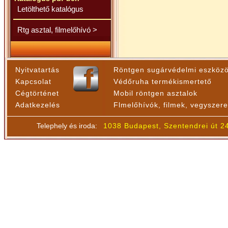
Letölthető katalógus
Rtg asztal, filmelőhívó >
Nyitvatartás
Röntgen sugárvédelmi eszköz
Kapcsolat
Védőruha termékismertető
Cégtörténet
Mobil röntgen asztalok
Adatkezelés
Flmelőhívók, filmek, vegyszer
Telephely és iroda:
1038 Budapest, Szentendrei út 2