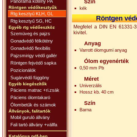
Panoráma kötény PA
Szín
Röntgen védőkesztyűk
kék
Rtg kesztyű KLH, GL
Röntgen védő
Rtg kesztyű SG, HC
Megfelel a DIN EN 61331-3 
Egyéb rtg védőeszköz
kivitel.
Szemüveg és pajzs
Gonadvédő félkötény
Anyag
Gonadvédő flexibilis
Varrott ólomgumi anyag
Pajzsmirigy védő gallér
Ólom egyenérték
Röntgen fejvédő sapka
0,50 mm Pb
Pozicionálók
Sugárvédő függöny
Méret
Egyéb kiegészítők
Univerzális
Páciens matrac +ri.zsák
Hossz kb. 40 cm
Páciens ólomtakaró
Szín
Ólombetűk és számok
Barna
Állványok, falitartók
Mobil guruló állvány
Fali tartó állvány +vállfa
Katalógus pdf-ben